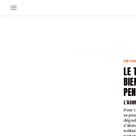
EN CE MOMENT
GRAND ANGLE
AU LARGE
ÉMOIS
EN CHA
EN CHANTIER
LE 
SÉRIES
BIE
PEN
À PROPOS
NOS PARTENAIRES
L’ACH
SOUTENEZ NOUS
Pour c
se pen
dégoul
s’abst
solitu
partag