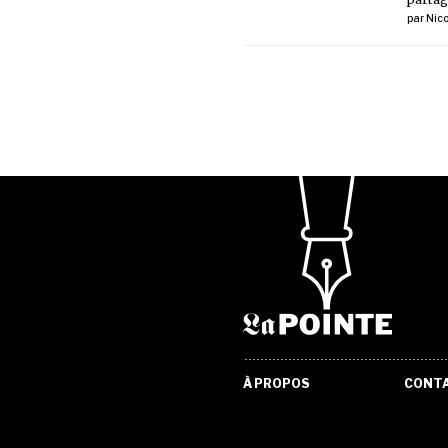
par
Nic
À PROPOS
CONT