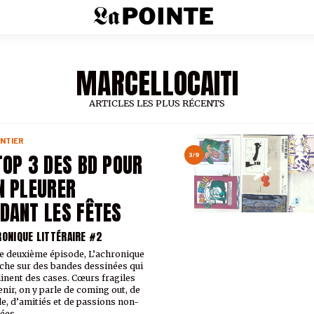
MARCELLOCAITI
ARTICLES LES PLUS RÉCENTS
NTIER
TOP 3 DES BD POUR
3/9
N PLEURER
DANT LES FÊTES
RONIQUE LITTÉRAIRE #2
e deuxième épisode,
L’achronique
che sur des bandes dessinées qui
inent des cases. Cœurs fragiles
enir, on y parle de coming out, de
de, d’amitiés et de passions non-
ées.