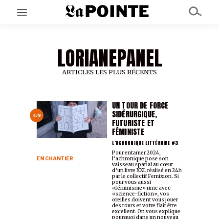
LORIANEPANEL
EN CE MOMENT
GRAND ANGLE
AU LARGE
ARTICLES LES PLUS RÉCENTS
ÉMOIS
EN CHANTIER
SÉRIES
UN TOUR DE FORCE
SIDÉRURGIQUE,
4/9
FUTURISTE ET
FÉMINISTE
À PROPOS
NOS PARTENAIRES
L’ACHRONIQUE LITTÉRAIRE #3
SOUTENEZ NOUS
Pour entamer 2024,
EN CHANTIER
l’achronique pose son
vaisseau spatial au cœur
d’un livre XXL réalisé en 24h
par le collectif Femixion. Si
pour vous aussi
«féminisme» rime avec
«science-fiction», vos
oreilles doivent vous jouer
des tours et votre flair être
excellent. On vous explique
pourquoi dans un nouveau