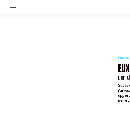
EN CE MOMENT
GRAND ANGLE
AU LARGE
ÉMOIS
ÉMOIS
EN CHANTIER
EUX
SÉRIES
UNE S
Sur le
À PROPOS
j'ai vi
NOS PARTENAIRES
upperc
SOUTENEZ NOUS
par
Oliv