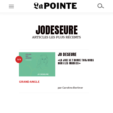
JODESEURE
EN CE MOMENT
GRAND ANGLE
AU LARGE
ARTICLES LES PLUS RÉCENTS
ÉMOIS
EN CHANTIER
SÉRIES
JO DESEURE
«LA JOIE SE TROUVE TOUJOURS
5/5
DANS LES MARGES»
À PROPOS
NOS PARTENAIRES
SOUTENEZ NOUS
GRAND ANGLE
par
Caroline Berliner