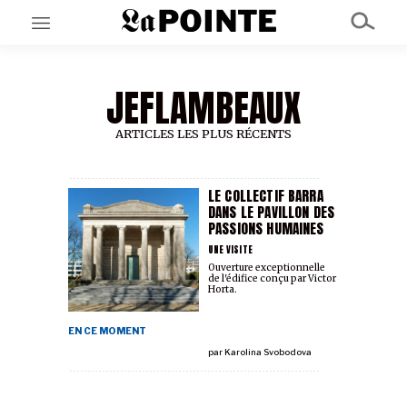
JEFLAMBEAUX
EN CE MOMENT
GRAND ANGLE
AU LARGE
ARTICLES LES PLUS RÉCENTS
ÉMOIS
EN CHANTIER
SÉRIES
LE COLLECTIF BARRA
DANS LE PAVILLON DES
PASSIONS HUMAINES
À PROPOS
UNE VISITE
NOS PARTENAIRES
Ouverture exceptionnelle
de l'édifice conçu par Victor
SOUTENEZ NOUS
Horta.
EN CE MOMENT
par
Karolina Svobodova