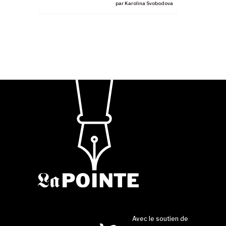
par
Karolina Svobodova
Avec le soutien de