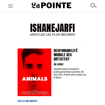
ISHANEJARFI
EN CE MOMENT
GRAND ANGLE
AU LARGE
ARTICLES LES PLUS RÉCENTS
ÉMOIS
EN CHANTIER
SÉRIES
RESPONSABILITÉ
MORALE DES
ARTISTES?
À PROPOS
UN DÉBAT
NOS PARTENAIRES
Quatre intervenant·es
partagent leurs points de
SOUTENEZ NOUS
vue lors d'une rencontre au
Palace.
EN CE MOMENT