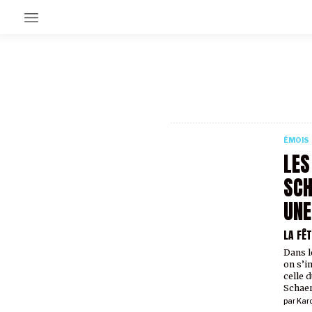
EN CE MOMENT
GRAND ANGLE
AU LARGE
ÉMOIS
ÉMOIS
EN CHANTIER
LES
SÉRIES
SCH
UNE
À PROPOS
NOS PARTENAIRES
LA FÊ
SOUTENEZ NOUS
Dans l
on s’i
celle d
Schae
par
Kar