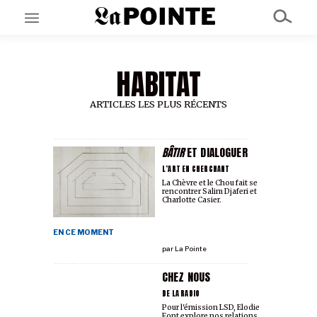
HABITAT
EN CE MOMENT
GRAND ANGLE
AU LARGE
ARTICLES LES PLUS RÉCENTS
ÉMOIS
EN CHANTIER
SÉRIES
BÂTIR
ET DIALOGUER
L’ART EN CHERCHANT
La Chèvre et le Chou fait se
rencontrer Salim Djaferi et
À PROPOS
Charlotte Casier.
NOS PARTENAIRES
SOUTENEZ NOUS
EN CE MOMENT
par
La Pointe
CHEZ NOUS
DE LA RADIO
Pour l'émission LSD, Elodie
Font explore nos relations