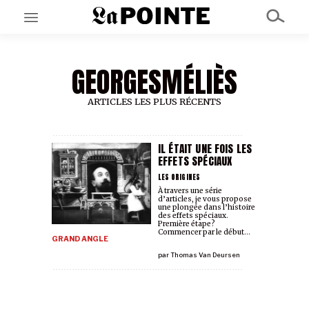
GEORGESMÉLIÈS
EN CE MOMENT
GRAND ANGLE
AU LARGE
ARTICLES LES PLUS RÉCENTS
ÉMOIS
EN CHANTIER
SÉRIES
IL ÉTAIT UNE FOIS LES
EFFETS SPÉCIAUX
LES ORIGINES
À PROPOS
À travers une série
d’articles, je vous propose
NOS PARTENAIRES
une plongée dans l’histoire
SOUTENEZ NOUS
des effets spéciaux.
Première étape?
Commencer par le début…
GRAND ANGLE
par
Thomas Van Deursen