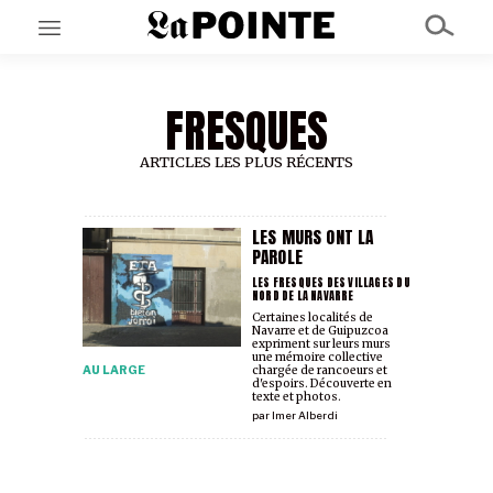
FRESQUES
EN CE MOMENT
GRAND ANGLE
AU LARGE
ARTICLES LES PLUS RÉCENTS
ÉMOIS
EN CHANTIER
SÉRIES
LES MURS ONT LA
PAROLE
LES FRESQUES DES VILLAGES DU
NORD DE LA NAVARRE
À PROPOS
Certaines localités de
NOS PARTENAIRES
Navarre et de Guipuzcoa
SOUTENEZ NOUS
expriment sur leurs murs
une mémoire collective
AU LARGE
chargée de rancoeurs et
d'espoirs. Découverte en
texte et photos.
par
Imer Alberdi