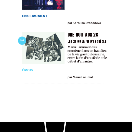
EN CE MOMENT
par
Karolina Svobodova
UNE NUIT AUX 2G
LES 2G OU LA FIN D'UN SIÈCLE
1/4
Manu Lanimal nous
emmène dans un haut lieu
de la vie gay toulousaine,
entre la fin d'un siècle et le
début d'un autre.
ÉMOIS
par
Manu Lanimal