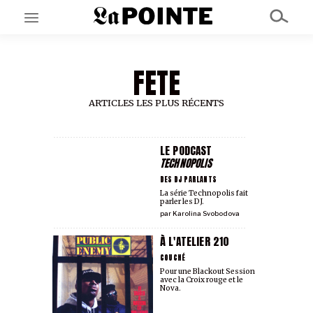
FETE
EN CE MOMENT
GRAND ANGLE
AU LARGE
ARTICLES LES PLUS RÉCENTS
ÉMOIS
EN CHANTIER
SÉRIES
LE PODCAST
TECHNOPOLIS
DES DJ PARLANTS
À PROPOS
La série Technopolis fait
parler les DJ.
NOS PARTENAIRES
par
Karolina Svobodova
SOUTENEZ NOUS
À L'ATELIER 210
COUCHÉ
Pour une Blackout Session
avec la Croix rouge et le
Nova.