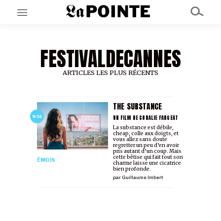
FESTIVALDECANNES
EN CE MOMENT
GRAND ANGLE
AU LARGE
ARTICLES LES PLUS RÉCENTS
ÉMOIS
EN CHANTIER
SÉRIES
THE SUBSTANCE
UN FILM DE CORALIE FARGEAT
9/16
La substance est débile,
cheap, colle aux doigts, et
À PROPOS
vous allez sans doute
NOS PARTENAIRES
regretter un peu d’en avoir
pris autant d’un coup. Mais
SOUTENEZ NOUS
cette bêtise qui fait tout son
ÉMOIS
charme laisse une cicatrice
bien profonde.
par
Guillaume Imbert