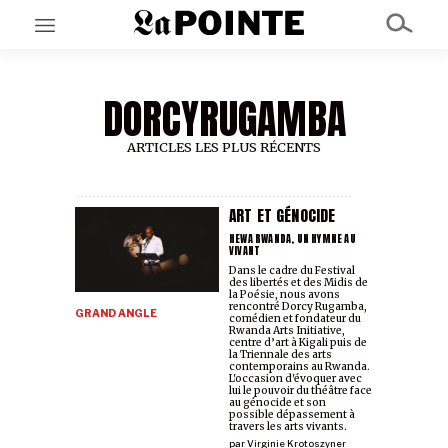
DORCYRUGAMBA
EN CE MOMENT
GRAND ANGLE
AU LARGE
ARTICLES LES PLUS RÉCENTS
ÉMOIS
EN CHANTIER
SÉRIES
ART ET GÉNOCIDE
HEWA RWANDA, UN HYMNE AU
VIVANT
Dans le cadre du Festival
À PROPOS
des libertés et des Midis de
NOS PARTENAIRES
la Poésie, nous avons
rencontré Dorcy Rugamba,
SOUTENEZ NOUS
GRAND ANGLE
comédien et fondateur du
Rwanda Arts Initiative,
centre d’art à Kigali puis de
la Triennale des arts
contemporains au Rwanda.
L'occasion d'évoquer avec
lui le pouvoir du théâtre face
au génocide et son
possible dépassement à
travers les arts vivants.
par
Virginie Krotoszyner