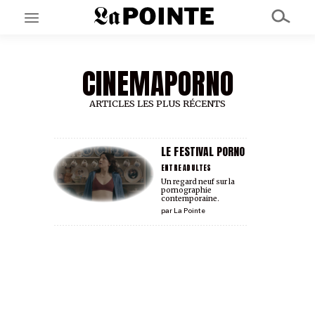
CINEMAPORNO
EN CE MOMENT
GRAND ANGLE
AU LARGE
ARTICLES LES PLUS RÉCENTS
ÉMOIS
EN CHANTIER
SÉRIES
LE FESTIVAL PORNO
ENTRE ADULTES
Un regard neuf sur la
pornographie
À PROPOS
contemporaine.
NOS PARTENAIRES
par
La Pointe
SOUTENEZ NOUS