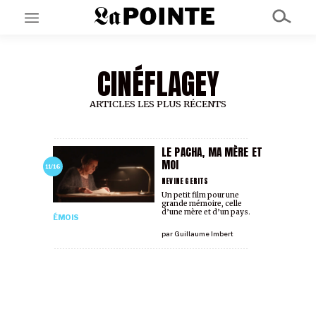
CINÉFLAGEY
EN CE MOMENT
GRAND ANGLE
AU LARGE
ARTICLES LES PLUS RÉCENTS
ÉMOIS
EN CHANTIER
SÉRIES
LE PACHA, MA MÈRE ET
MOI
11/16
NEVINE GERITS
À PROPOS
Un petit film pour une
grande mémoire, celle
NOS PARTENAIRES
d’une mère et d’un pays.
ÉMOIS
SOUTENEZ NOUS
par
Guillaume Imbert