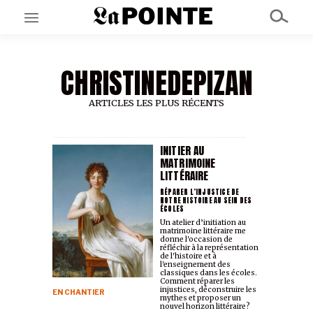
CHRISTINEDEPIZAN
EN CE MOMENT
GRAND ANGLE
AU LARGE
ARTICLES LES PLUS RÉCENTS
ÉMOIS
EN CHANTIER
SÉRIES
INITIER AU
MATRIMOINE
LITTÉRAIRE
À PROPOS
RÉPARER L’INJUSTICE DE
NOTRE HISTOIRE AU SEIN DES
NOS PARTENAIRES
ÉCOLES
SOUTENEZ NOUS
Un atelier d’initiation au
matrimoine littéraire me
donne l'occasion de
réfléchir à la représentation
de l'histoire et à
l'enseignement des
classiques dans les écoles.
Comment réparer les
injustices, déconstruire les
EN CHANTIER
mythes et proposer un
nouvel horizon littéraire?