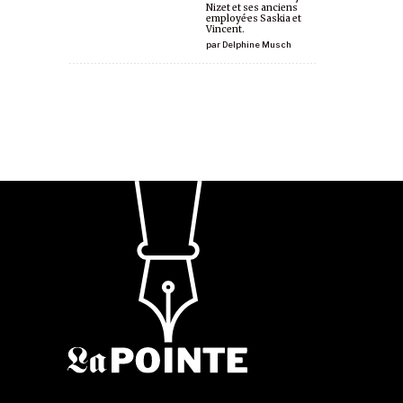
Nizet et ses anciens
employé·es Saskia et
Vincent.
par
Delphine Musch