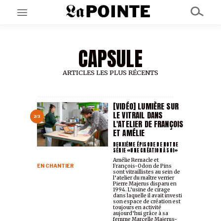
CAPSULE
EN CE MOMENT
GRAND ANGLE
AU LARGE
ARTICLES LES PLUS RÉCENTS
ÉMOIS
EN CHANTIER
SÉRIES
[VIDÉO] LUMIÈRE SUR
LE VITRAIL DANS
2/3
L'ATELIER DE FRANÇOIS
ET AMÉLIE
À PROPOS
NOS PARTENAIRES
DEUXIÈME ÉPISODE DE NOTRE
SÉRIE «UNE CRÉATION À SOI»
SOUTENEZ NOUS
Amélie Remacle et
EN CHANTIER
François-Odon de Pins
sont vitraillistes au sein de
l’atelier du maître verrier
Pierre Majerus disparu en
1994. L’usine de cirage
dans laquelle il avait investi
son espace de création est
toujours en activité
aujourd’hui grâce à sa
femme Marcelle Majerus-