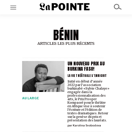
BÉNIN
EN CE MOMENT
GRAND ANGLE
AU LARGE
ARTICLES LES PLUS RÉCENTS
ÉMOIS
EN CHANTIER
SÉRIES
UN NOUVEAU PRIX AU
BURKINA FASO!
LA VIE THÉÂTRALE S’ENRICHIT
À PROPOS
Initié en début d’année
2022 par l’association
NOS PARTENAIRES
burkinabè «Sylvie Chalaye»
SOUTENEZ NOUS
engagée dans la
professionnalisation des
AU LARGE
arts, le Prix Prosper
Kompaoré pour le théâtre
en Afrique vise à soutenir
l’écriture et l’édition de
textes dramatiques. Retour
sur la genèse du prix et
présentation des lauréats.
par
Karolina Svobodova