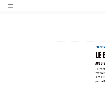
EN CE MOMENT
GRAND ANGLE
AU LARGE
ÉMOIS
EN CE
EN CHANTIER
LE 
SÉRIES
AVEC 
Durant
À PROPOS
retrou
NOS PARTENAIRES
Art Fil
SOUTENEZ NOUS
par
La P