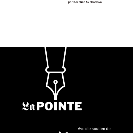
par
Karolina Svobodova
Avec le soutien de