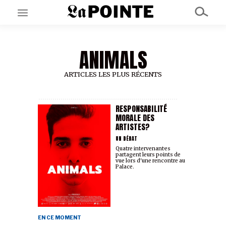
ANIMALS
EN CE MOMENT
GRAND ANGLE
AU LARGE
ARTICLES LES PLUS RÉCENTS
ÉMOIS
EN CHANTIER
SÉRIES
RESPONSABILITÉ
MORALE DES
ARTISTES?
À PROPOS
UN DÉBAT
NOS PARTENAIRES
Quatre intervenant·es
partagent leurs points de
SOUTENEZ NOUS
vue lors d'une rencontre au
Palace.
EN CE MOMENT