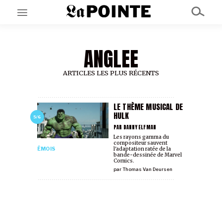
ANGLEE
EN CE MOMENT
GRAND ANGLE
AU LARGE
ARTICLES LES PLUS RÉCENTS
ÉMOIS
EN CHANTIER
SÉRIES
LE THÈME MUSICAL DE
HULK
5/6
PAR DANNY ELFMAN
À PROPOS
Les rayons gamma du
compositeur sauvent
NOS PARTENAIRES
ÉMOIS
l'adaptation ratée de la
SOUTENEZ NOUS
bande-dessinée de Marvel
Comics.
par
Thomas Van Deursen