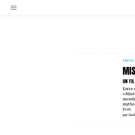
EN CE MOMENT
GRAND ANGLE
AU LARGE
ÉMOIS
ÉMOIS
EN CHANTIER
MIS
SÉRIES
UN FIL
Entre 
À PROPOS
«Misér
NOS PARTENAIRES
monde 
SOUTENEZ NOUS
mythol
Frot.
par
Guil