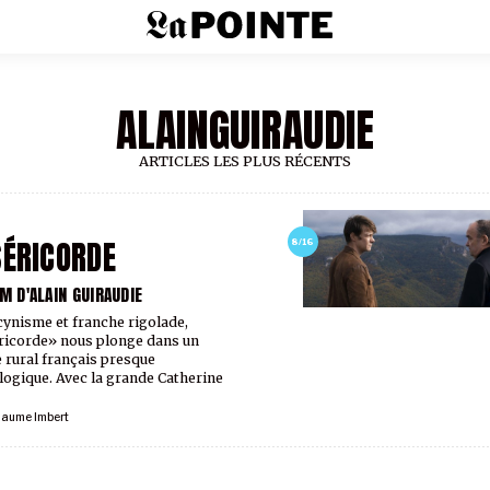
ALAINGUIRAUDIE
ARTICLES LES PLUS RÉCENTS
ÉRICORDE
8/16
M D'ALAIN GUIRAUDIE
cynisme et franche rigolade,
icorde» nous plonge dans un
rural français presque
ogique. Avec la grande Catherine
laume Imbert